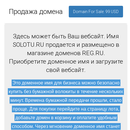
Продажа домена
Domain For Sale: 99 USD
Здесь может быть Ваш вебсайт. Имя
SOLOTU.RU продается и размещено в
магазине доменов REG.RU.
Приобретите доменное имя и загрузите
свой вебсайт.
Это доменное имя для бизнеса можно безопасно
купить без бумажной волокиты в течение нескольких
минут. Времена бумажной передачи прошли, стало
проще. Для покупки перейдите на страницу лота,
добавьте домен в корзину и оплатите удобным
способом. Через мгновение доменное имя станет